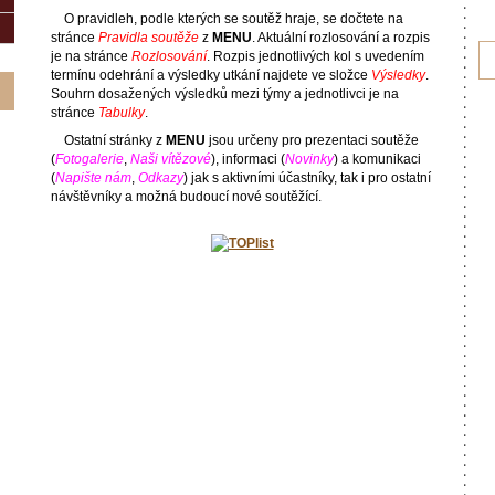
O pravidleh, podle kterých se soutěž hraje, se dočtete na
stránce
Pravidla soutěže
z
MENU
. Aktuální rozlosování a rozpis
je na stránce
Rozlosování
. Rozpis jednotlivých kol s uvedením
termínu odehrání a výsledky utkání najdete ve složce
Výsledky
.
Souhrn dosažených výsledků mezi týmy a jednotlivci je na
stránce
Tabulky
.
Ostatní stránky z
MENU
jsou určeny pro prezentaci soutěže
(
Fotogalerie
,
Naši vítězové
), informaci (
Novinky
) a komunikaci
(
Napište nám
,
Odkazy
) jak s aktivními účastníky, tak i pro ostatní
návštěvníky a možná budoucí nové soutěžící.