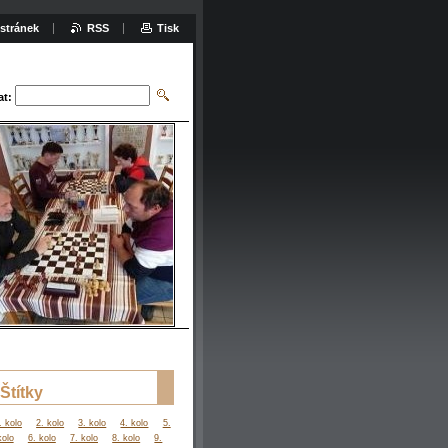
stránek
RSS
Tisk
at:
Štítky
. kolo
2. kolo
3. kolo
4. kolo
5.
kolo
6. kolo
7. kolo
8. kolo
9.