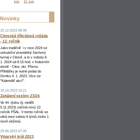
kolo
10. kolo
Novinky
20.12.2023 08:35
Citovská tříkrálová rošáda
- 12. ročník
Jako tradičně i v roce 2024 se
uskuteční pravidelný šachový
turnaj v Citově, a to v sobotu 6.
1. 2024 od 8:15 hod. v Kulturním
domě - Citov, okr. Přerov.
Přihlášky je nutné podat do
čtvrtku 4. 1. 2023. Více viz
"Kalendář akcí".
18.10.2023 10:21
Zahájení sezóny 23/24
Ve 44. týdnu (tj. nedělí
5.11.2023) začíná nový 22.
ročník PŠAL. V tomto ročník se
utká mezi sebou 6 týmů ztoho 1
nově složený.
29.08.2023 07:40
Vinarský král 2023