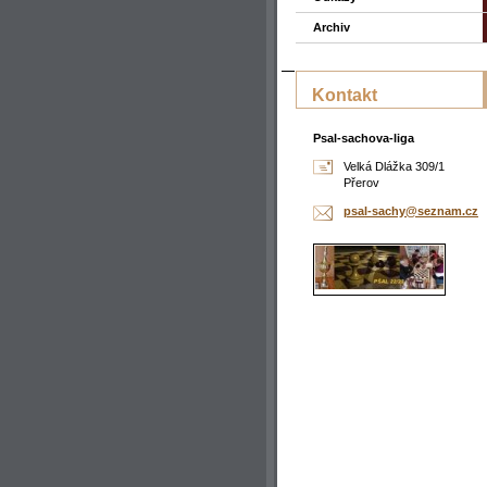
Archiv
Kontakt
Psal-sachova-liga
Velká Dlážka 309/1
Přerov
psal-sac
hy@sezna
m.cz