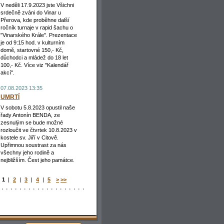
V neděli 17.9.2023 jste Všichni
srdečně zváni do Vinar u
Přerova, kde proběhne další
ročník turnaje v rapid šachu o
"Vinarského Krále". Prezentace
je od 9:15 hod. v kulturním
domě, startovné 150,- Kč,
důchodci a mládež do 18 let
100,- Kč. Více viz "Kalendář
akcí".
07.08.2023 13:35
UMRTÍ
V sobotu 5.8.2023 opustil naše
řady Antonín BENDA, ze
zesnulým se bude možné
rozloučit ve čtvrtek 10.8.2023 v
kostele sv. Jiří v Citově.
Upřimnou soustrast za nás
všechny jeho rodině a
nejbližším. Čest jeho památce.
1
|
2
|
3
|
4
|
5
>
>>