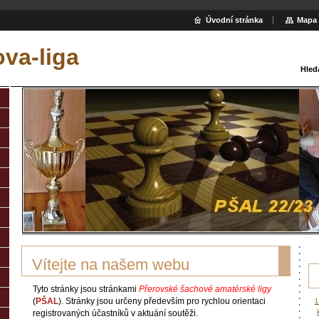
Úvodní stránka
Mapa 
va-liga
Hled
Vítejte na našem webu
Tyto stránky jsou stránkami
Přerovské šachové amatérské ligy
(
PŠAL
). Stránky jsou určeny především pro rychlou orientaci
1
registrovaných účastníků v aktuání soutěži.