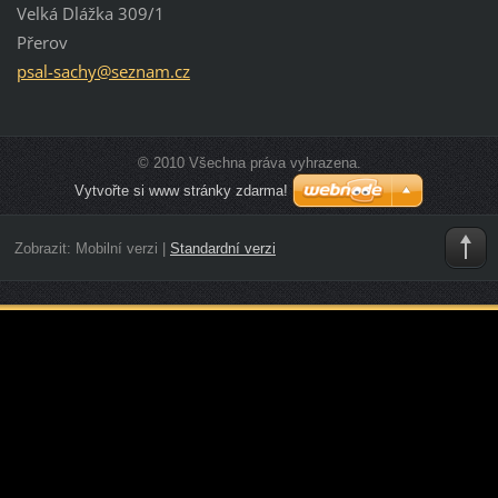
Velká Dlážka 309/1
Přerov
psal-sac
hy@sezna
m.cz
© 2010 Všechna práva vyhrazena.
Vytvořte si www stránky zdarma!
Zobrazit:
Mobilní verzi
|
Standardní verzi