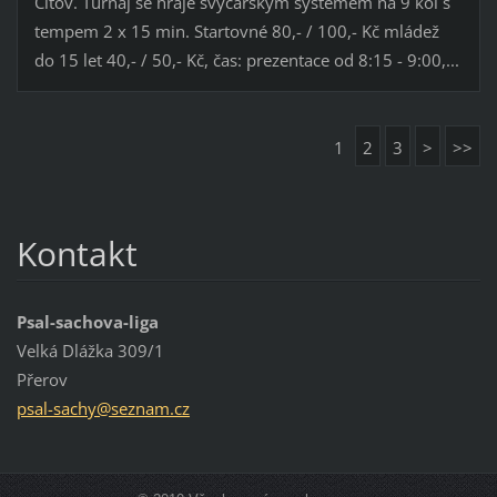
Citov. Turnaj se hraje švýcarským systémem na 9 kol s
tempem 2 x 15 min. Startovné 80,- / 100,- Kč mládež
do 15 let 40,- / 50,- Kč, čas: prezentace od 8:15 - 9:00,...
1
2
3
>
>>
Kontakt
Psal-sachova-liga
Velká Dlážka 309/1
Přerov
psal-sac
hy@sezna
m.cz