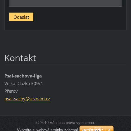
Kontakt
Psal-sachova-liga
Velká Dlážka 309/1
Přerov
psal-sac
hy@sezna
m.cz
© 2010 Všechna práva vyhrazena.
Vytvořte si webové stránky zdarma!