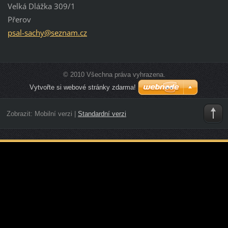
Velká Dlážka 309/1
Přerov
psal-sac
hy@sezna
m.cz
© 2010 Všechna práva vyhrazena.
Vytvořte si webové stránky zdarma!
Zobrazit:
Mobilní verzi
|
Standardní verzi