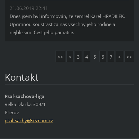
21.06.2019 22:41
Dnes jsem byl informován, že zemřel Karel HRADÍLEK.
Upřimnou soustrast za nás všechny jeho rodině a
nejbližším. Čest jeho památce.
<<
<
3
4
5
6
7
>
>>
Kontakt
Psal-sachova-liga
Velká Dlážka 309/1
Přerov
psal-sac
hy@sezna
m.cz