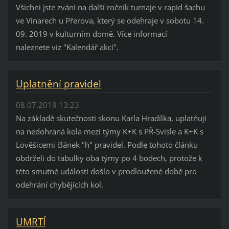
Všichni jste zváni na další ročník turnaje v rapid šachu
ve Vinarech u Přerova, který se odehraje v sobotu 14.
09. 2019 v kulturním domě. Více informací
naleznete viz "Kalendář akcí".
Uplatnění pravidel
08.07.2019 13:23
Na základě skutečnosti skonu Karla Hradílka, uplatňuji
na nedohraná kola mezi týmy K+K s PŘ-Svisle a K+K s
Lověšicemi článek "h" pravidel. Podle tohoto článku
obdrželi do tabulky oba týmy po 4 bodech, protože k
této smutné události došlo v prodloužené době pro
odehrání chybějících kol.
UMRTÍ