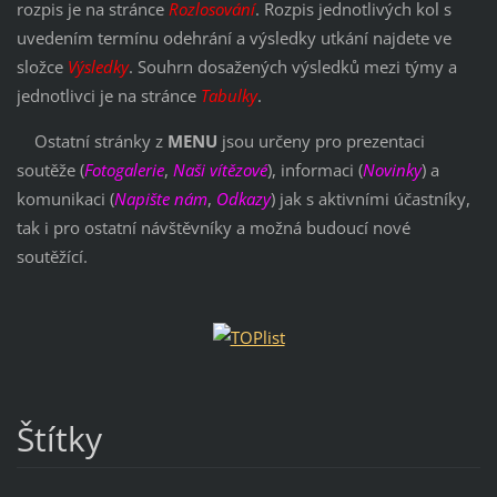
rozpis je na stránce
Rozlosování
. Rozpis jednotlivých kol s
uvedením termínu odehrání a výsledky utkání najdete ve
složce
Výsledky
. Souhrn dosažených výsledků mezi týmy a
jednotlivci je na stránce
Tabulky
.
Ostatní stránky z
MENU
jsou určeny pro prezentaci
soutěže (
Fotogalerie
,
Naši vítězové
), informaci (
Novinky
) a
komunikaci (
Napište nám
,
Odkazy
) jak s aktivními účastníky,
tak i pro ostatní návštěvníky a možná budoucí nové
soutěžící.
Štítky