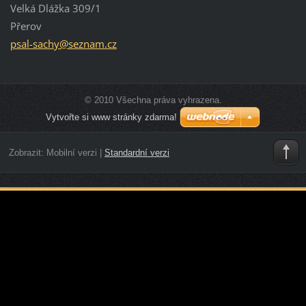
Velká Dlážka 309/1
Přerov
psal-sac
hy@sezna
m.cz
© 2010 Všechna práva vyhrazena.
Vytvořte si www stránky zdarma!
Zobrazit:
Mobilní verzi
|
Standardní verzi