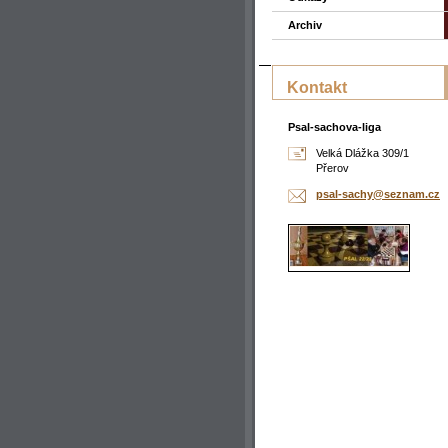
Archiv
Kontakt
Psal-sachova-liga
Velká Dlážka 309/1
Přerov
psal-sac
hy@sezna
m.cz