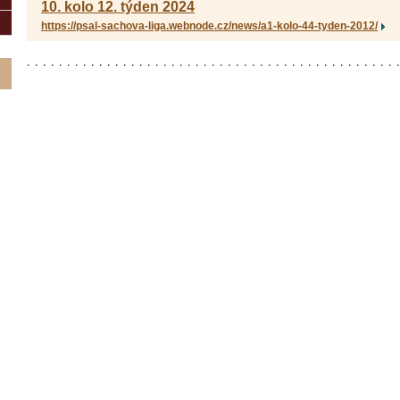
10. kolo 12. týden 2024
https://psal-sachova-liga.webnode.cz/news/a1-kolo-44-tyden-2012/