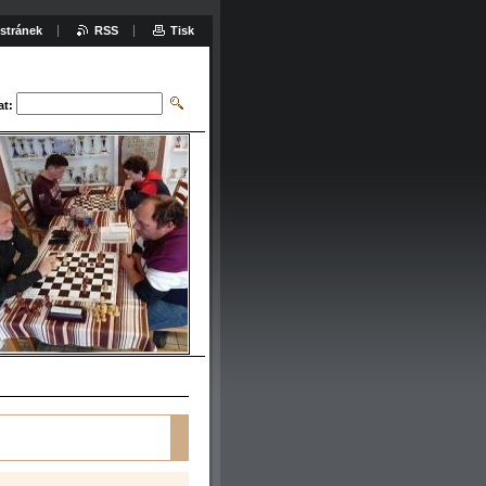
stránek
RSS
Tisk
at: