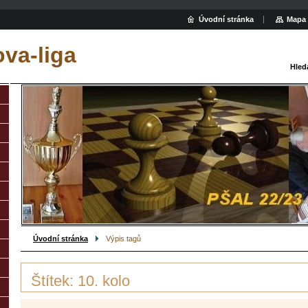
Úvodní stránka
Mapa 
va-liga
Hled
Úvodní stránka
Výpis tagů
Štítek: 10. kolo