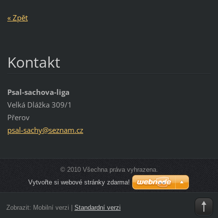
« Zpět
Kontakt
Psal-sachova-liga
Velká Dlážka 309/1
Přerov
psal-sac
hy@sezna
m.cz
© 2010 Všechna práva vyhrazena.
Vytvořte si webové stránky zdarma!
Zobrazit:
Mobilní verzi
|
Standardní verzi