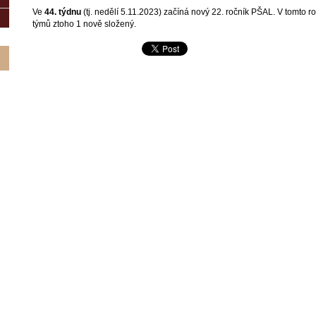
Ve
44. týdnu
(tj. nedělí 5.11.2023) začíná nový 22. ročník PŠAL. V tomto r
týmů ztoho 1 nově složený.