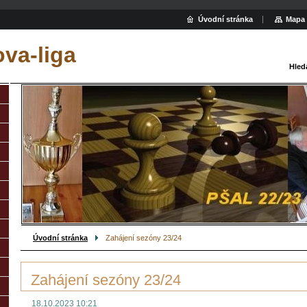
Úvodní stránka
Mapa 
va-liga
Hled
Úvodní stránka
Zahájení sezóny 23/24
Zahájení sezóny 23/24
18.10.2023 10:21