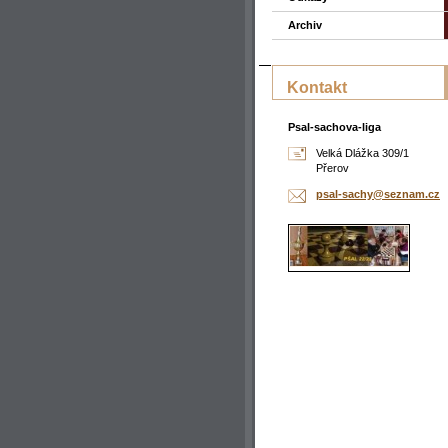
Archiv
Kontakt
Psal-sachova-liga
Velká Dlážka 309/1
Přerov
psal-sac
hy@sezna
m.cz