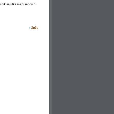
očník se utká mezi sebou 6
Zpět