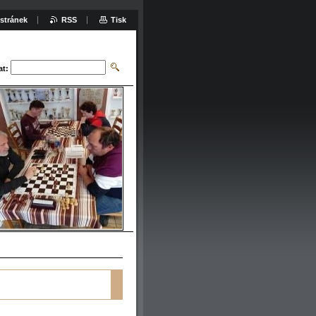
stránek
RSS
Tisk
at: