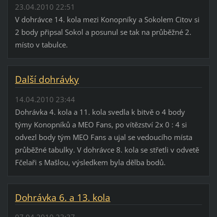
23.04.2010 22:51
V dohrávce 14. kola mezi Konopníky a Sokolem Citov si
2 body připsal Sokol a posunul se tak na průběžné 2.
místo v tabulce.
Další dohrávky
14.04.2010 23:44
Dohrávka 4. kola a 11. kola svedla k bitvě o 4 body
týmy Konopníků a MEO Fans, po vítězství 2x 0 : 4 si
odvezl body tým MEO Fans a ujal se vedoucího místa
průběžné tabulky. V dohrávce 8. kola se střetli v odvetě
Fčelaři s Mašlou, výsledkem byla dělba bodů.
Dohrávka 6. a 13. kola
07.04.2010 23:37