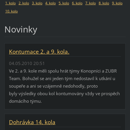
1. kolo
2. kolo
3. kolo
4. kolo
5. kolo
6. kolo
7. kolo
8. kolo
9. kolo
10. kolo
Novinky
Kontumace 2. a 9. kola.
04.05.2010 20:51
Ve 2. a 9. kole měli spolu hrát týmy Konopníci a ZUBR
Team. Bohužel se ani jeden tým nedostavil k utkání u
soupeře a ani se vzájemně nedohodly, proto
byly výsledky obou kol kontumovány vždy ve prospěch
domácího týmu.
Dohrávka 14. kola