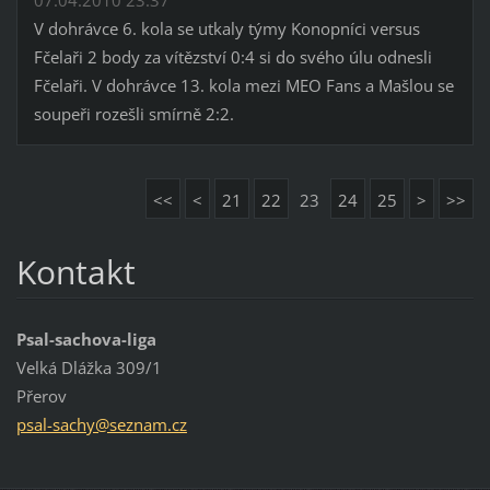
V dohrávce 6. kola se utkaly týmy Konopníci versus
Fčelaři 2 body za vítězství 0:4 si do svého úlu odnesli
Fčelaři. V dohrávce 13. kola mezi MEO Fans a Mašlou se
soupeři rozešli smírně 2:2.
<<
<
21
22
23
24
25
>
>>
Kontakt
Psal-sachova-liga
Velká Dlážka 309/1
Přerov
psal-sac
hy@sezna
m.cz