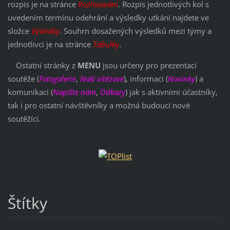
rozpis je na stránce
Rozlosování
. Rozpis jednotlivých kol s
uvedením termínu odehrání a výsledky utkání najdete ve
složce
Výsledky
. Souhrn dosažených výsledků mezi týmy a
jednotlivci je na stránce
Tabulky
.
Ostatní stránky z
MENU
jsou určeny pro prezentaci
soutěže (
Fotogalerie
,
Naši vítězové
), informaci (
Novinky
) a
komunikaci (
Napište nám
,
Odkazy
) jak s aktivními účastníky,
tak i pro ostatní návštěvníky a možná budoucí nové
soutěžící.
Štítky