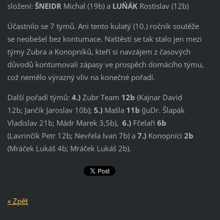
složení:
ŠNEIDR
Michal (19b) a
LUŇÁK
Rostislav (12b)
Účastnilo se 7 týmů. Ani tento kulatý (10.) ročník soutěže
se neobešel bez kontumace. Naštěstí se tak stalo jen mezi
týmy Zubra a Konopníků, kteří si navzájem z časových
důvodů kontumovali zápasy ve prospěch domácího týmu,
což nemělo výrazný vliv na konečné pořadí.
Další pořadí týmů:
4.)
Zubr Team
12b
(Kajnar David
12b; Jančík Jaroslav 10b);
5.)
Mašla
11b
(JuDr. Šlapák
Vladislav 21b; Mádr Marek 3,5b),
6.)
Fčelaři
6b
(Lavrinčík Petr 12b; Nevřela Ivan 7b) a
7.)
Konopníci
2b
(Mráček Lukáš 4b; Mráček Lukáš 2b).
« Zpět