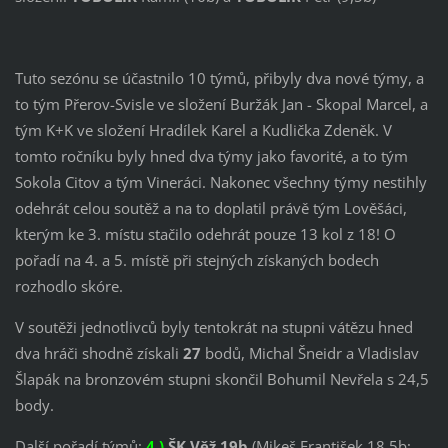
Tuto sezónu se účastnilo 10 týmů, přibyly dva nové týmy, a
to tým Přerov-Svisle ve složení Buržák Jan - Skopal Marcel, a
tým K+K ve složení Hradílek Karel a Kudlička Zdeněk. V
tomto ročníku byly hned dva týmy jako favorité, a to tým
Sokola Citov a tým Vineráci. Nakonec všechny týmy nestihly
odehrát celou soutěž a na to doplatil právě tým Lověšáci,
kterým ke 3. místu stačilo odehrát pouze 13 kol z 18! O
pořadí na 4. a 5. místě při stejných získaných bodech
rozhodlo skóre.
V soutěži jednotlivců byly tentokrát na stupni vátězu hned
dva hráči shodně získali
27
bodů, Michal Šneidr a Vladislav
Šlapák na bronzovém stupni skončil Bohumil Nevřela s 24,5
body.
Další pořadí týmů:
4.)
ŠK Věž
19b
(Mikeš František 18,5b;