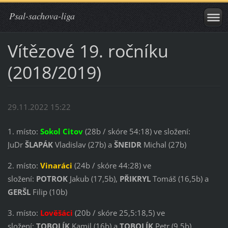
Psal-sachova-liga
Vítězové 19. ročníku
(2018/2019)
29.11.2022 15:22
1. místo:
Sokol
Citov
(28b / skóre 54:18) ve složení:
JuDr
ŠLAPÁK
Vladislav (27b) a
ŠNEIDR
Michal (27b)
2. místo:
Vinaráci
(24b / skóre 44:28) ve
složení:
POTROK
Jakub (17,5b),
PŘIKRYL
Tomáš (16,5b) a
GERŠL
Filip (10b)
3. místo:
Lověšáci
(20b / skóre 25,5:18,5) ve
složení:
TOBOLÍK
Kamil (16b) a
TOBOLÍK
Petr (9,5b)