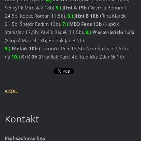
Šenkyřík Miroslav 18b)
5
.)
Jižní A 19b
(Nevřela Bohumil
24,5b; Kopec Roman 11,5b),
6
.)
Jižní B 18b
(Říha Marek
21,5b; Šneidr Radim 13b),
7
.)
MEO
Fans
13
b
(Kupčík
Stanislav 17,5b; Pavlík Radek 14,5b),
8.)
Přerov-Svisle 13 b
(Skopal Marcel 18b; Buržák Jan 3,5b),
9.)
Fčelaři
10
b
(Lavrinčík Petr 15,5b; Nevřela Ivan 7,5b) a
na
10
.)
K+K
0
b
(Hradílek Karel 4b; Kudlička Zdeněk 1b).
« Zpět
Kontakt
Psal-sachova-liga