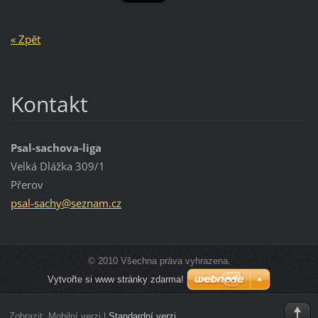
« Zpět
Kontakt
Psal-sachova-liga
Velká Dlážka 309/1
Přerov
psal-sac
hy@sezna
m.cz
© 2010 Všechna práva vyhrazena.
Vytvořte si www stránky zdarma!
Zobrazit:
Mobilní verzi
|
Standardní verzi