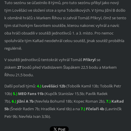
Tuto sezónu se účastnilo 8 týmů, pro tuto sezónu přibyl jako nový
tým Lověšáci ve složení otce a syna Tobolíkových. V týmu Jižní B došlo
k obměně hráčů s Markem Říhou si zahrál Tomáš Přikryl, čímž se tento
tým stal horkým favoritem soutěže, kterou nakonec vyhrál a navíc
oba hráči obsadili v soutěži jednotlivců 1. a 3. místo. Pro nemoc
spoluhráče tým KaRad neodehrál celou soutěž, jinak soutěž proběhla
regulérně.
V soutěži jednotlivců tentokrát vyhrál Tomáš
Přikryl
se
ziskem
27
bodů před Vladislavem Šlapákem 22,5 bodu a Markem
Říhou 21,5 bodu.
Další pořadí týmů:
4.)
Lověšáci
12b
(Tobolík Kamil 13b; Tobolík Petr
10b)
5
.)
MEO
Fans
11
b
(Kupčík Stanislav 15,5b; Pavlík Radek
7b),
6
.)
Jižní A 7b
(Nevřela Bohumil 18b; Kopec Roman 2b),
7
.)
KaRad
5b
(Šneidr Radim 7b; Hradílek Karel 6b) a na
7
.)
Fčelaři
4
b
(Lavrinčík
Petr 9b; Nevřela Ivan 3,5b).