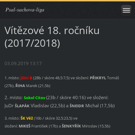
Psal-sachova-liga
Vítězové 18. ročníku
(2017/2018)
03.09.2019 13:17
1. místo:
Jižní B
(28b / skóre 48,5:7,5) ve složení:
PŘIKRYL
Tomáš
(27b),
ŘIHA
Marek (21,5b)
2. místo:
(23b / skóre 40:16) ve složení:
Sokol
Citov
JuDr
Vladislav (22,5b) a
Michal (17,5b)
ŠLAPÁK
ŠNEIDR
3. místo:
ŠK Věž
(16b / skóre 32,5:23,5) ve
složení:
MIKEŠ
František (17b) a
ŠENKYŘÍK
Miroslav (15,5b)