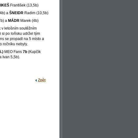
MIKEŠ
František (13,5b)
4b) a
ŠNEIDR
Radim (10,5b)
7b) a
MÁDR
Marek (4b)
k v letošním soutěžním
i si po loňsku udržel tým
 se propadl na 5 místo a
o ročníku nebyly.
5.)
MEO Fans
7
b
(Kupčík
a Ivan 5,5b).
Zpět