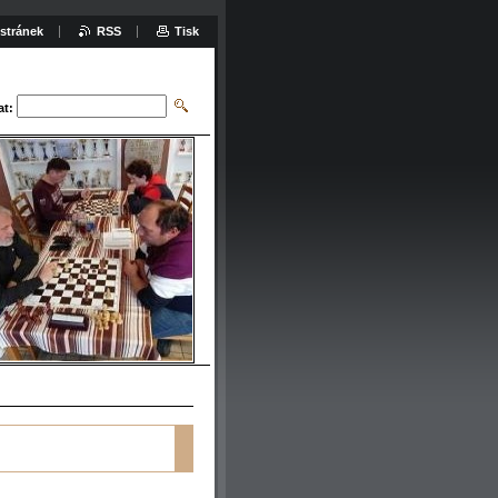
stránek
RSS
Tisk
at: