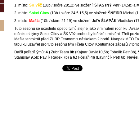
1. místo:
ŠK Věž
(18b / skóre 28:12) ve složení:
ŠŤASTNÝ
Petr (14,5b) a
2. místo:
Sokol
Citov
(13b / skóre 24,5:15,5) ve složení:
ŠNEIDR
Michal (1
3. místo:
Mašla
(10b / skóre 21:19) ve složení: JuDr
ŠLAPÁK
Vladislav (1
Tuto sezónu se účastnilo opět 6 týmů stejně jako v minulém ročníku. Avša
ročníku si týmy Sokol Citov a ŠK Věž prohodily loňské umístění. Třetí pozic
Mašla tentokrát před ZUBR Teamem s náskokem 2 bodů. Naopak MEO Fans
tabulku uzavřel pro tuto sezónu tým Fčela Citov. Kontumace zápasů v tomt
Další pořadí týmů:
4.)
Zubr Team
8
b
(Kajnar David10,5b; Tobolík Petr 8b),
Stanislav 9,5b; Pavlík Radek 7b) a
6
.)
Fčelaři
4b
(Lavrinčík Petr 6b; Nevřel