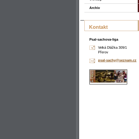
Archiv
Kontakt
Psal-sachova-liga
Velká Dlážka 309/1
Přerov
psal-sac
hy@sezna
m.cz