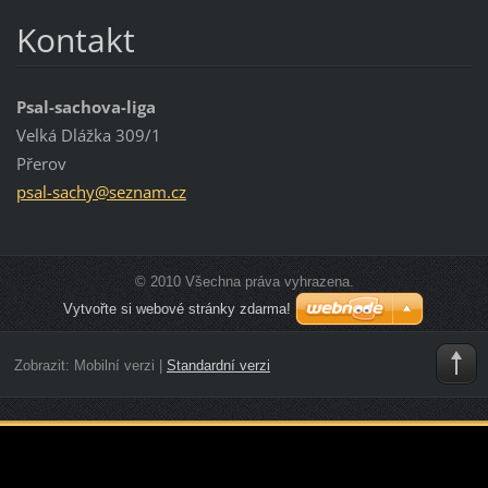
Kontakt
Psal-sachova-liga
Velká Dlážka 309/1
Přerov
psal-sac
hy@sezna
m.cz
© 2010 Všechna práva vyhrazena.
Vytvořte si webové stránky zdarma!
Zobrazit:
Mobilní verzi
|
Standardní verzi