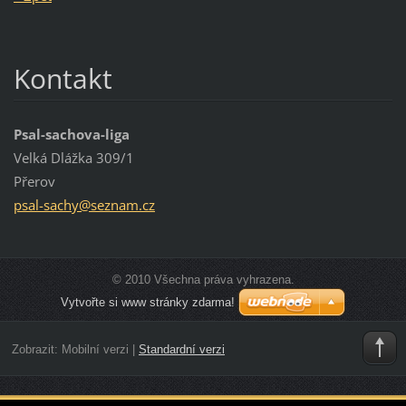
Kontakt
Psal-sachova-liga
Velká Dlážka 309/1
Přerov
psal-sac
hy@sezna
m.cz
© 2010 Všechna práva vyhrazena.
Vytvořte si www stránky zdarma!
Zobrazit:
Mobilní verzi
|
Standardní verzi