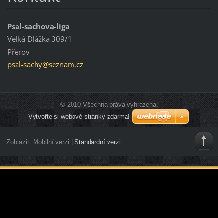
Psal-sachova-liga
Velká Dlážka 309/1
Přerov
psal-sac
hy@sezna
m.cz
© 2010 Všechna práva vyhrazena.
Vytvořte si webové stránky zdarma!
Zobrazit:
Mobilní verzi
|
Standardní verzi