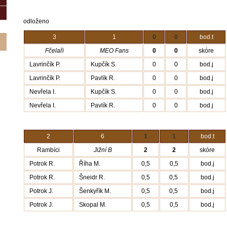
odloženo
3
1
0
0
bod.t
0
0
skóre
Fčelaři
MEO Fans
Lavrinčík P.
Kupčík S.
0
0
bod.j
Lavrinčík P.
Pavlík R.
0
0
bod.j
Nevřela I.
Kupčík S.
0
0
bod.j
Nevřela I.
Pavlík R.
0
0
bod.j
2
6
1
1
bod.t
Rambíci
2
2
skóre
Jižní B
Potrok R.
Říha M.
0,5
0,5
bod.j
Potrok R.
Šneidr R
0,5
0,5
bod.j
.
Potrok J.
Šenkyřík M.
0,5
0,5
bod.j
Potrok J.
Skopal M.
0,5
0,5
bod.j