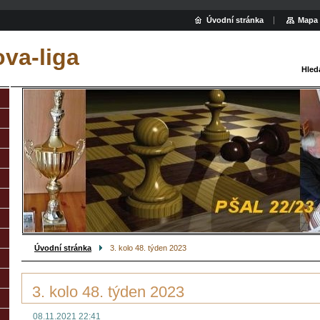
Úvodní stránka
Mapa 
va-liga
Hled
Úvodní stránka
3. kolo 48. týden 2023
3. kolo 48. týden 2023
08.11.2021 22:41