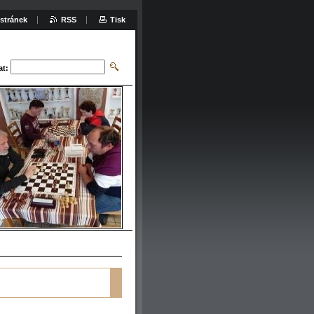
stránek
RSS
Tisk
at: