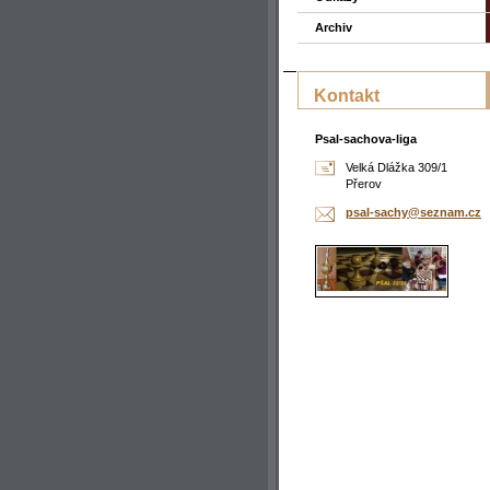
Archiv
Kontakt
Psal-sachova-liga
Velká Dlážka 309/1
Přerov
psal-sac
hy@sezna
m.cz